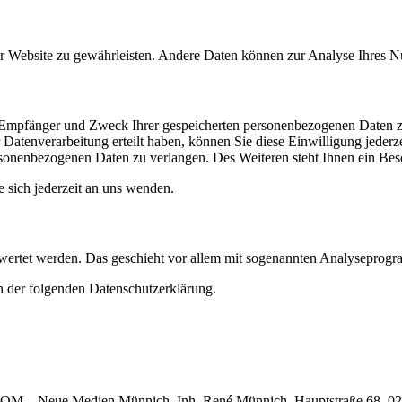
 der Website zu gewährleisten. Andere Daten können zur Analyse Ihres 
t, Empfänger und Zweck Ihrer gespeicherten personenbezogenen Daten z
Datenverarbeitung erteilt haben, können Sie diese Einwilligung jederz
sonenbezogenen Daten zu verlangen. Des Weiteren steht Ihnen ein Besc
sich jederzeit an uns wenden.
gewertet werden. Das geschieht vor allem mit sogenannten Analyseprog
n der folgenden Datenschutzerklärung.
.COM – Neue Medien Münnich, Inh. René Münnich, Hauptstraße 68, 02742