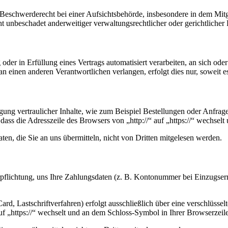
schwerderecht bei einer Aufsichtsbehörde, insbesondere in dem Mitgli
 unbeschadet anderweitiger verwaltungsrechtlicher oder gerichtlicher 
oder in Erfüllung eines Vertrags automatisiert verarbeiten, an sich od
n einen anderen Verantwortlichen verlangen, erfolgt dies nur, soweit e
ung vertraulicher Inhalte, wie zum Beispiel Bestellungen oder Anfrage
dass die Adresszeile des Browsers von „http://“ auf „https://“ wechsel
en, die Sie an uns übermitteln, nicht von Dritten mitgelesen werden.
erpflichtung, uns Ihre Zahlungsdaten (z. B. Kontonummer bei Einzugser
rd, Lastschriftverfahren) erfolgt ausschließlich über eine verschlüss
auf „https://“ wechselt und an dem Schloss-Symbol in Ihrer Browserzeile