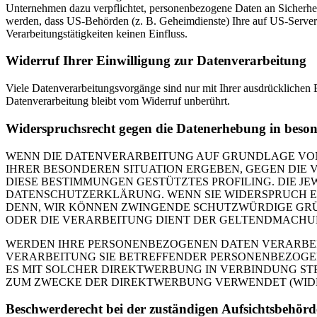
Unternehmen dazu verpflichtet, personenbezogene Daten an Sicherhei
werden, dass US-Behörden (z. B. Geheimdienste) Ihre auf US-Server
Verarbeitungstätigkeiten keinen Einfluss.
Widerruf Ihrer Einwilligung zur Datenverarbeitung
Viele Datenverarbeitungsvorgänge sind nur mit Ihrer ausdrücklichen E
Datenverarbeitung bleibt vom Widerruf unberührt.
Widerspruchsrecht gegen die Datenerhebung in beso
WENN DIE DATENVERARBEITUNG AUF GRUNDLAGE VON ART
IHRER BESONDEREN SITUATION ERGEBEN, GEGEN DIE 
DIESE BESTIMMUNGEN GESTÜTZTES PROFILING. DIE J
DATENSCHUTZERKLÄRUNG. WENN SIE WIDERSPRUCH EI
DENN, WIR KÖNNEN ZWINGENDE SCHUTZWÜRDIGE GRÜN
ODER DIE VERARBEITUNG DIENT DER GELTENDMACHUN
WERDEN IHRE PERSONENBEZOGENEN DATEN VERARBEITE
VERARBEITUNG SIE BETREFFENDER PERSONENBEZOGEN
ES MIT SOLCHER DIREKTWERBUNG IN VERBINDUNG ST
ZUM ZWECKE DER DIREKTWERBUNG VERWENDET (WIDERS
Beschwerde­recht bei der zuständigen Aufsichts­behörd