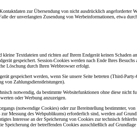
Kontaktdaten zur Übersendung von nicht ausdrücklich angeforderter W
 im Falle der unverlangten Zusendung von Werbeinformationen, etwa dur
d kleine Textdateien und richten auf Ihrem Endgerät keinen Schaden a
dgerät gespeichert. Session-Cookies werden nach Ende Ihres Besuchs 
ische Löschung durch Ihren Webbrowser erfolgt.
rät gespeichert werden, wenn Sie unsere Seite betreten (Third-Party
ng von Zahlungsdienstleistungen).
hnisch notwendig, da bestimmte Websitefunktionen ohne diese nicht fu
zuwerten oder Werbung anzuzeigen.
gangs (notwendige Cookies) oder zur Bereitstellung bestimmter, von I
 zur Messung des Webpublikums) erforderlich sind, werden auf Grundla
igtes Interesse an der Speicherung von Cookies zur technisch fehlerfrei
ie Speicherung der betreffenden Cookies ausschließlich auf Grundlage 