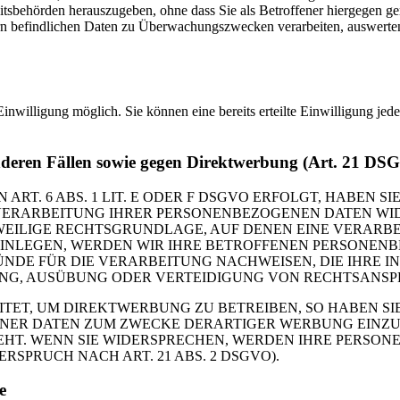
tsbehörden herauszugeben, ohne dass Sie als Betroffener hiergegen ger
n befindlichen Daten zu Überwachungszwecken verarbeiten, auswerten 
inwilligung möglich. Sie können eine bereits erteilte Einwilligung jed
nderen Fällen sowie gegen Direktwerbung (Art. 21 DS
. 6 ABS. 1 LIT. E ODER F DSGVO ERFOLGT, HABEN SIE
VERARBEITUNG IHRER PERSONENBEZOGENEN DATEN WIDE
EWEILIGE RECHTSGRUNDLAGE, AUF DENEN EINE VERARBE
NLEGEN, WERDEN WIR IHRE BETROFFENEN PERSONENBE
DE FÜR DIE VERARBEITUNG NACHWEISEN, DIE IHRE IN
G, AUSÜBUNG ODER VERTEIDIGUNG VON RECHTSANSPRÜC
T, UM DIREKTWERBUNG ZU BETREIBEN, SO HABEN SIE
ER DATEN ZUM ZWECKE DERARTIGER WERBUNG EINZULEG
EHT. WENN SIE WIDERSPRECHEN, WERDEN IHRE PERSO
PRUCH NACH ART. 21 ABS. 2 DSGVO).
e